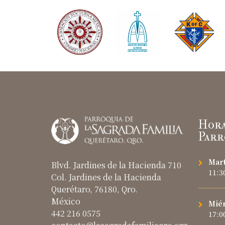
Hora
Parr
Mart
Blvd. Jardines de la Hacienda 710
11:3
Col. Jardines de la Hacienda
Querétaro, 76180, Qro.
México
Miér
442 216 0575
17:0