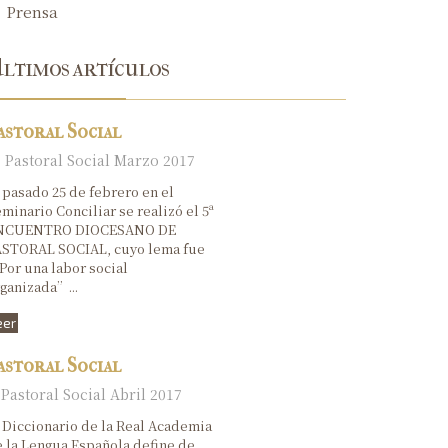
Prensa
XIV Domingo del tiempo ordinario
ento del Matrimonio
ltimos artículos
XIII Domingo del tiempo ordinario
XII Domingo del tiempo ordinario
astoral Social
XI Domingo del tiempo ordinario
Pastoral Social Marzo 2017
X Domingo del tiempo ordinario
 pasado 25 de febrero en el
minario Conciliar se realizó el 5ª
Domingo de la Santísima Trinidad
NCUENTRO DIOCESANO DE
ASTORAL SOCIAL, cuyo lema fue
or una labor social
Domingo de Pentecostés
ganizada”...
La Ascensión del Señor
eer
VI Domingo de Pascua
astoral Social
V Domingo de Pascua
Pastoral Social Abril 2017
 Diccionario de la Real Academia
IV Domingo de Pascua
 la Lengua Española define de