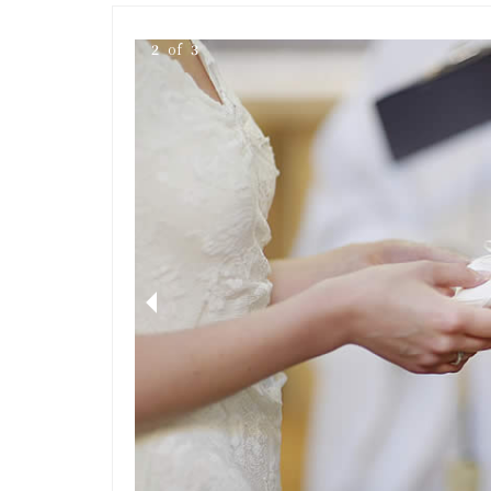
2
of
3