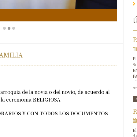
Sacram
Ú
P
AMILIA
El
Se
E
P
“P
or
arroquia de la novia o del novio, de acuerdo al
e la ceremonia RELIGIOSA
L
P
ORARIOS Y CON TODOS LOS DOCUMENTOS
El
de