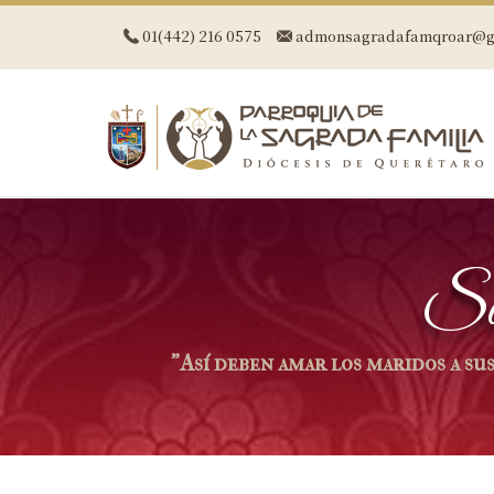
01(442) 216 0575
admonsagradafamqroar@g
Sa
"Así deben amar los maridos a sus 