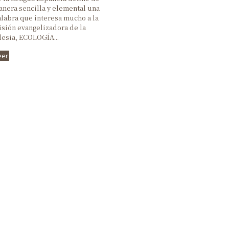
nera sencilla y elemental una
III Domingo de Pascua
labra que interesa mucho a la
sión evangelizadora de la
II Domingo de Pascua
lesia, ECOLOGÍA...
Domingo de Pascua
eer
Domingo de Ramos
V Domingo de Cuaresma
IV Domingo de Cuaresma
III Domingo de Cuaresma
II Domingo de Cuaresma
I Domingo de Cuaresma