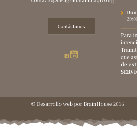
contacto@lasagradafamiliaqro.org
Dom
20:0
Contáctanos
Para i
intenc
Tramit
que as
de es
SERVI
© Desarrollo web por BrainHouse 2016