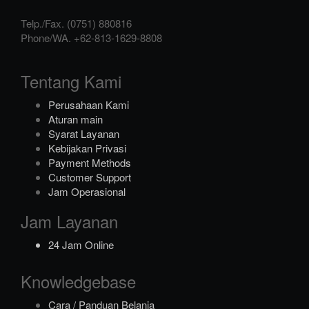
Telp./Fax.
(0751) 880816
Phone/WA.
+62-813-1629-8808
Tentang Kami
Perusahaan Kami
Aturan main
Syarat Layanan
Kebijakan Privasi
Payment Methods
Customer Support
Jam Operasional
Jam Layanan
24 Jam Online
Knowledgebase
Cara / Panduan Belanja