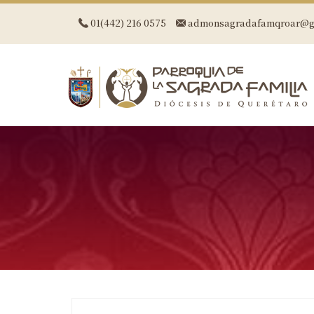
01(442) 216 0575
admonsagradafamqroar@g