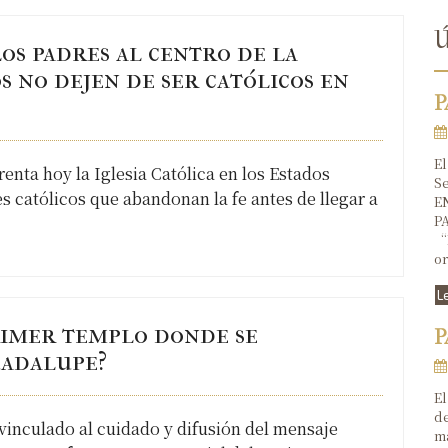
Ú
os padres al centro de la
s no dejen de ser católicos en
P
El
enta hoy la Iglesia Católica en los Estados
Se
 católicos que abandonan la fe antes de llegar a
E
P
“P
or
L
primer templo donde se
P
uadalupe?
El
de
inculado al cuidado y difusión del mensaje
ma