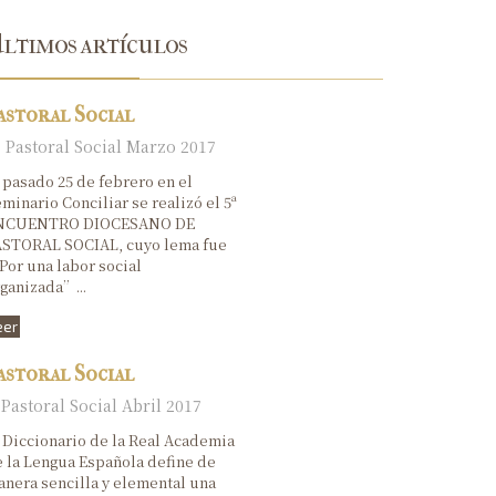
XIV Domingo del tiempo ordinario
ltimos artículos
XIII Domingo del tiempo ordinario
astoral Social
XII Domingo del tiempo ordinario
Pastoral Social Marzo 2017
XI Domingo del tiempo ordinario
 pasado 25 de febrero en el
minario Conciliar se realizó el 5ª
X Domingo del tiempo ordinario
NCUENTRO DIOCESANO DE
ASTORAL SOCIAL, cuyo lema fue
Domingo de la Santísima Trinidad
or una labor social
ganizada”...
Domingo de Pentecostés
eer
La Ascensión del Señor
astoral Social
VI Domingo de Pascua
Pastoral Social Abril 2017
V Domingo de Pascua
 Diccionario de la Real Academia
 la Lengua Española define de
IV Domingo de Pascua
nera sencilla y elemental una