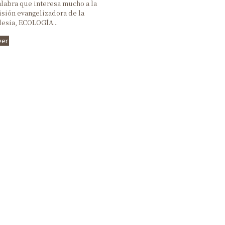
labra que interesa mucho a la
III Domingo de Pascua
sión evangelizadora de la
lesia, ECOLOGÍA...
II Domingo de Pascua
eer
Domingo de Pascua
Domingo de Ramos
V Domingo de Cuaresma
IV Domingo de Cuaresma
III Domingo de Cuaresma
II Domingo de Cuaresma
I Domingo de Cuaresma