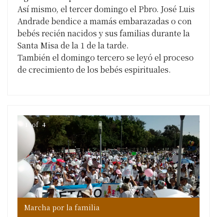
Así mismo, el tercer domingo el Pbro. José Luis
Andrade bendice a mamás embarazadas o con
bebés recién nacidos y sus familias durante la
Santa Misa de la 1 de la tarde.
También el domingo tercero se leyó el proceso
de crecimiento de los bebés espirituales.
1
of
4
Marcha por la familia
Ma
Ma
Ma