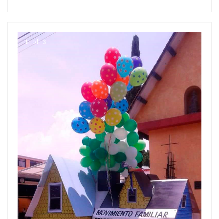
1
of
3