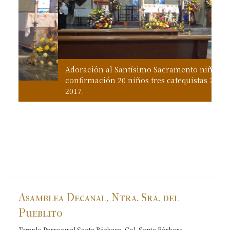
Adoración al Santísimo Sacramento niños
Cel
Ret
For
confirmación 20 niños tres catequistas 25 enero
Fo
asi
re
Rog
2017.
201
201
Cel
Cel
And
Ret
Ret
Ret
Ret
en
Cél
Asamblea Decanal, Ntra. Sra. del
Pueblito
Templo Parroquial Santa Bárbara, Col. Santa Bárbara,