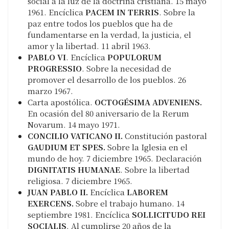
social a la luz de la doctrina cristiana. 15 mayo
1961. Encíclica
PACEM IN TERRIS
. Sobre la
paz entre todos los pueblos que ha de
fundamentarse en la verdad, la justicia, el
amor y la libertad. 11 abril 1963.
PABLO VI
. Encíclica
POPULORUM
PROGRESSIO
. Sobre la necesidad de
promover el desarrollo de los pueblos. 26
marzo 1967.
Carta apostólica.
OCTOGÉSIMA ADVENIENS.
En ocasión del 80 aniversario de la Rerum
Novarum. 14 mayo 1971.
CONCILIO VATICANO II.
Constitución pastoral
GAUDIUM ET SPES.
Sobre la Iglesia en el
mundo de hoy. 7 diciembre 1965. Declaración
DIGNITATIS HUMANAE
. Sobre la libertad
religiosa. 7 diciembre 1965.
JUAN PABLO II.
Encíclica
LABOREM
EXERCENS.
Sobre el trabajo humano. 14
septiembre 1981. Encíclica
SOLLICITUDO REI
SOCIALIS
. Al cumplirse 20 años de la