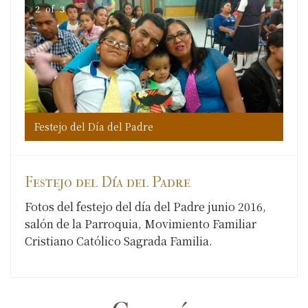
2
of
3
Festejo del Día del Padre
Fes
Fes
Festejo del Día del Padre
Fotos del festejo del día del Padre junio 2016,
salón de la Parroquia, Movimiento Familiar
Cristiano Católico Sagrada Familia.