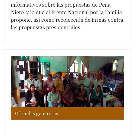
informativos sobre las propuestas de Peña
Nieto, y lo que el Frente Nacional por la Familia
propone, así como recolección de firmas contra
las propuestas presidenciales.
5
of
6
Ofrendas generosas
Of
Of
Of
Of
Of