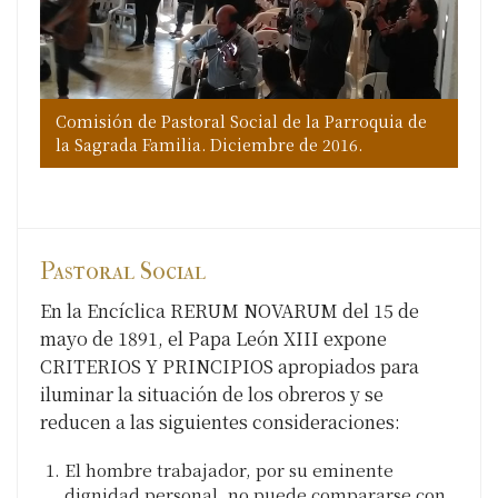
Comisión de Pastoral Social de la Parroquia de
Com
Com
Com
Com
la Sagrada Familia. Diciembre de 2016.
Com
la 
Com
la 
la 
la 
la 
la 
Pastoral Social
En la Encíclica RERUM NOVARUM del 15 de
mayo de 1891, el Papa León XIII expone
CRITERIOS Y PRINCIPIOS apropiados para
iluminar la situación de los obreros y se
reducen a las siguientes consideraciones:
El hombre trabajador, por su eminente
dignidad personal, no puede compararse con