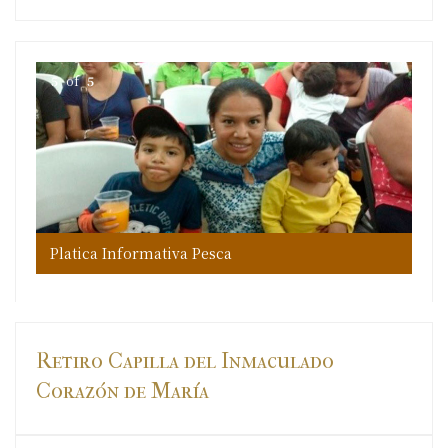
5
of
5
Platica Informativa Pesca
Pla
Pla
Pla
Pla
Retiro Capilla del Inmaculado
Corazón de María