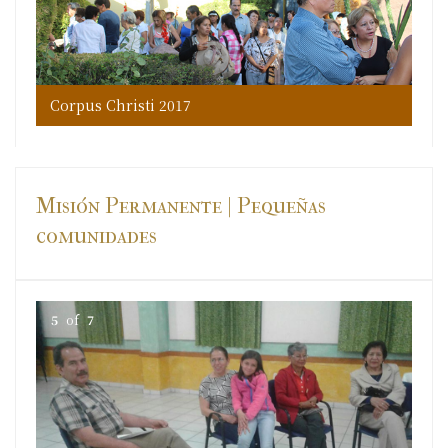
Corpus Christi 2017
Co
Co
Co
Co
Misión Permanente | Pequeñas
comunidades
5
of
7