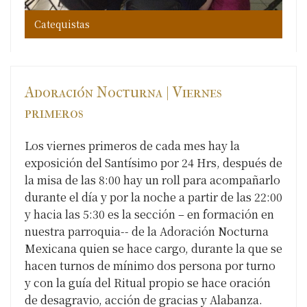
Catequistas
Ca
Ca
Ca
Ca
Ca
Ca
Ca
Adoración Nocturna | Viernes
primeros
Los viernes primeros de cada mes hay la
exposición del Santísimo por 24 Hrs, después de
la misa de las 8:00 hay un roll para acompañarlo
durante el día y por la noche a partir de las 22:00
y hacia las 5:30 es la sección – en formación en
nuestra parroquia-- de la Adoración Nocturna
Mexicana quien se hace cargo, durante la que se
hacen turnos de mínimo dos persona por turno
y con la guía del Ritual propio se hace oración
de desagravio, acción de gracias y Alabanza.